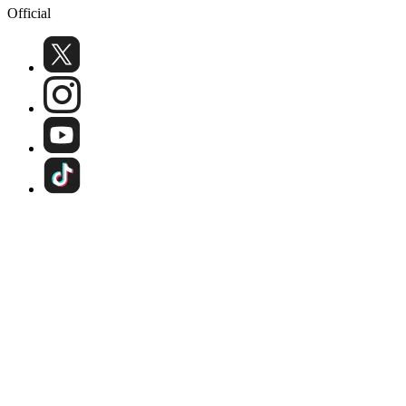
Official