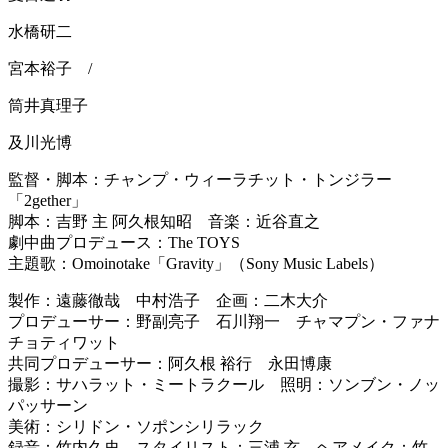
水橋研二
宮本裕子 /
筒井真理子
及川光博
監督・脚本：チャンプ・ウィーラチット・トンジラー
「2gether」
脚本：吉野 主 阿久根知昭 音楽：近谷直之
劇中曲プロデュース：The TOYS
主題歌：Omoinotake「Gravity」
（Sony Music Labels）
製作：遠藤徹哉 中村浩子 企画：二木大介
プロデューサー：野副亮子 石川翔一 チャマプン・ファナ
チョティワット
共同プロデューサー：阿久根 裕行 永田博康
撮影：サハラット・ミートラクール 照明：ソンブン・ノッ
パッサーン
美術：シリドン・ソポンシリラック
録音：竹内久史 スタイリスト：三浦 玄 ヘアメイク：竹