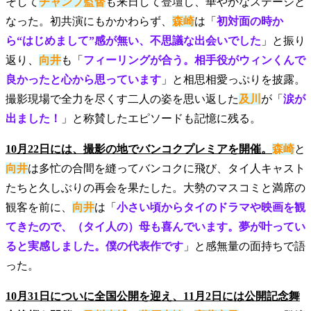
そして
チャンプ監督
も来日して登壇し、華やかなステージと
なった。初共演にもかかわらず、
森崎
は「
初対面の時か
ら“はじめまして”感が無い、不思議な出会いでした
」と振り
返り、
向井
も「
フィーリングが合う。相手役がウィンくんで
良かったと心から思っています
」と相思相愛っぷりを披露。
撮影現場で全力を尽くす二人の姿を思い返した
及川
が「
涙が
出ました！
」と称賛したエピソードも記憶に残る。
10月22日には、撮影の地でバンコクプレミアを開催。
森崎
と
向井
は多忙の合間を縫ってバンコクに飛び、タイ人キャスト
たちと久しぶりの再会を果たした。大勢のマスコミと満席の
観客を前に、
向井
は「
小さい頃からタイのドラマや映画を観
てきたので、（タイ人の）母も喜んでいます。夢が叶ってい
ると実感しました。僕の代表作です
」と感無量の面持ちで語
った。
10月31日についに全国公開を迎え、11月2日には公開記念舞