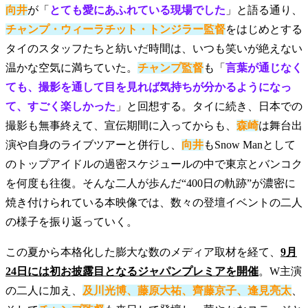
向井
が「
とても愛にあふれている現場でした
」と語る通り、
チャンプ・ウィーラチット・トンジラー監督
をはじめとする
タイのスタッフたちと紡いだ時間は、いつも笑いが絶えない
温かな空気に満ちていた。
チャンプ監督
も「
言葉が通じなく
ても、撮影を通して目を見れば気持ちが分かるようになっ
て、すごく楽しかった
」と回想する。タイに続き、日本での
撮影も無事終えて、宣伝期間に入ってからも、
森崎
は舞台出
演や自身のライブツアーと併行し、
向井
もSnow Manとして
のトップアイドルの過密スケジュールの中で東京とバンコク
を何度も往復。そんな二人が歩んだ“400日の軌跡”が濃密に
焼き付けられている本映像では、数々の登壇イベントの二人
の様子を振り返っていく。
この夏から本格化した膨大な数のメディア取材を経て、
9月
24日には初お披露目となるジャパンプレミアを開催
。W主演
の二人に加え、
及川光博、藤原大祐、齊藤京子、逢見亮太
、