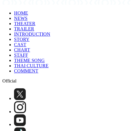
HOME
NEWS
THEATER
TRAILER
INTRODUCTION
STORY
CAST
CHART
STAFF
THEME SONG
THAI CULTURE
COMMENT
Official