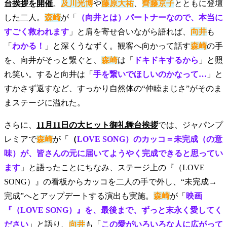
台挨拶を開催
。
及川光博
や
藤原大祐
、
齊藤京子
とともに登壇
した二人。
森崎
が「
（
向井
とは）パートナーなので、本当に
すごく救われます
」と肩を寄せ合いながら語れば、
向井
も
「
わかる！
」と深くうなずく。観客へ向かって話す
森崎
の手
を、向井がそっと繋ぐと、
森崎
は「
ドキドキするから
」と照
れ笑い。すると向井は「
手を繋いでほしいのかなって…
」と
すかさず返すなど、すっかり自然体の“仲睦まじさ”がそのま
まステージに溢れた。
さらに、
11月11日の大ヒット御礼舞台挨拶
では、ジャパンプ
レミアで
森崎
が「
（
LOVE SONG）のカッコ＝未完成（の意
味）が、皆さんの元に届いてようやく完成できると思ってい
ます
」と語ったことにちなみ、ステージ上の『（LOVE
SONG）』の看板からカッコを二人の手で外し、“未完成→
完成”へとアップデートする演出も実施。
森崎
が「
映画
『（LOVE SONG）』を、最後まで、ずっと末永く愛してく
ださい
」と語り、
向井
も「
この愛がいろいろな人に広がって