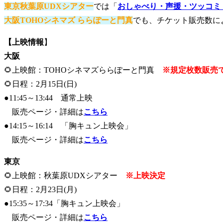
東京秋葉原UDXシアター
では「
おしゃべり・声援・ツッコミ O
大阪TOHOシネマズ ららぽーと門真
でも、チケット販売数に
【上映情報
】
大阪
🌻上映館：TOHOシネマズららぽーと門真
※規定枚数販売
🌻日程：2月15日(日)
●11:45～13:44 通常上映
販売ページ・詳細は
こちら
●14:15～16:14 「胸キュン上映会」
販売ページ・詳細は
こちら
東京
🌻上映館：秋葉原UDXシアター
※上映決定
🌻日程：2月23日(月)
●15:35～17:34「胸キュン上映会」
販売ページ・詳細は
こちら