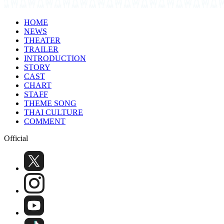
HOME
NEWS
THEATER
TRAILER
INTRODUCTION
STORY
CAST
CHART
STAFF
THEME SONG
THAI CULTURE
COMMENT
Official