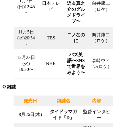
1月2日
日本テレ
近＆真之
向井康二
(日)12:45
ビ
介のグル
（ロケ）
~
メドライ
ブ〜
11月5日
ニノなの
向井康二
(水)20:54
TBS
に
（ロケ）
～
バズ英
12月23日
語〜SNS
森崎ウィ
(火)
NHK
で世界を
ン(ロケ)
19:30〜
みよう〜
🌻
雑誌
発売日
雑誌名
内容
タイドラマガ
監督インタビ
8月26日(木)
イド「D」
ュー