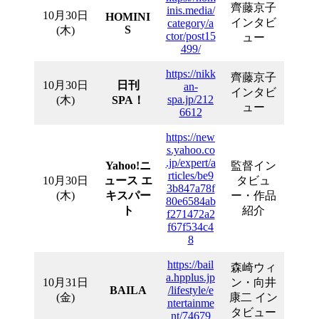
齊藤京子
inis.media/
10月30日
HOMINI
インタビ
category/a
S
(木)
ctor/post15
ュー
499/
https://nikk
齊藤京子
10月30日
日刊
an-
インタビ
spa.jp/212
(木)
SPA！
ュー
6612
https://new
s.yahoo.co
.jp/expert/a
Yahoo!ニ
監督イン
rticles/be9
10月30日
ュース エ
タビュ
3b847a78f
(木)
キスパー
ー・作品
80e6584ab
ト
紹介
f271472a2
f67f534c4
8
https://bail
森崎ウィ
a.hpplus.jp
10月31日
ン・向井
BAILA
/lifestyle/e
(金)
康二 イン
ntertainme
タビュー
nt/74679