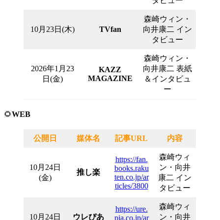
タビュー
森崎ウィン・
10月23日(木)
TVfan
向井康二 イン
タビュー
森崎ウィン・
2026年1月23
向井康二 表紙
KAZZ
MAGAZINE
日(金)
＆インタビュ
ー
🌻
WEB
公開日
媒体名
記事URL
内容
森崎ウィ
https://fan.
10月24日
ン・向井
books.raku
推し楽
ten.co.jp/ar
(金)
康二 イン
ticles/3800
タビュー
森崎ウィ
https://ure.
10月24日
ウレぴあ
ン・向井
pia.co.jp/ar