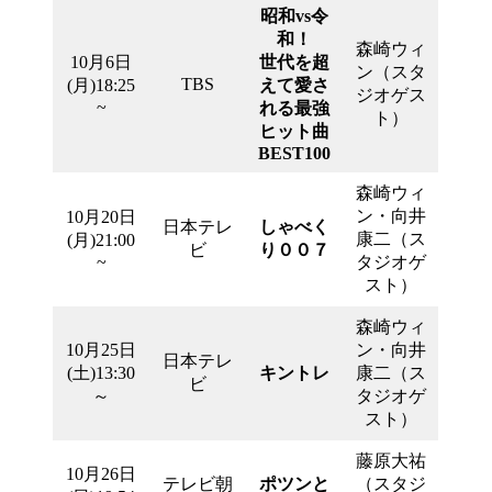
昭和vs令
和！
森崎ウィ
10月6日
世代を超
ン（スタ
TBS
(月)18:25
えて愛さ
ジオゲス
~
れる最強
ト）
ヒット曲
BEST100
森崎ウィ
ン・向井
10月20日
日本テレ
しゃべく
康二（ス
(月)21:00
ビ
り００７
~
タジオゲ
スト）
森崎ウィ
10月25日
ン・向井
日本テレ
(土)13:30
キントレ
康二（ス
ビ
～
タジオゲ
スト）
藤原大祐
10月26日
テレビ朝
ポツンと
（スタジ