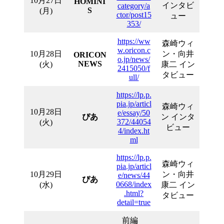
10月27日
HOMINI
インタビ
category/a
S
(月)
ctor/post15
ュー
353/
https://ww
森崎ウィ
w.oricon.c
10月28日
ン・向井
ORICON
o.jp/news/
NEWS
(火)
康二 イン
2415050/f
タビュー
ull/
https://lp.p.
pia.jp/articl
森崎ウィ
10月28日
e/essay/50
ぴあ
ン インタ
372/44054
(火)
ビュー
4/index.ht
ml
https://lp.p.
森崎ウィ
pia.jp/articl
10月29日
ン・向井
e/news/44
ぴあ
0668/index
(水)
康二 イン
.html?
タビュー
detail=true
前編