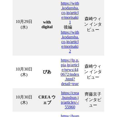
https://with
.kodansha.
co.jp/articl
e/morisaki
森崎ウィ
10月29日
with
1
ン インタ
digital
(水)
後編
ビュー
https://with
.kodansha.
co.jp/articl
e/morisaki
2
https://lp.p.
pia.jp/articl
森崎ウィ
10月30日
e/news/44
ぴあ
ン インタ
0672/index
(木)
ビュー
.html?
detail=true
https://crea
齊藤京子
10月30日
CREA ウ
.bunshun.j
インタビ
p/articles/-/
(木)
ェブ
ュー
55960
https://hom