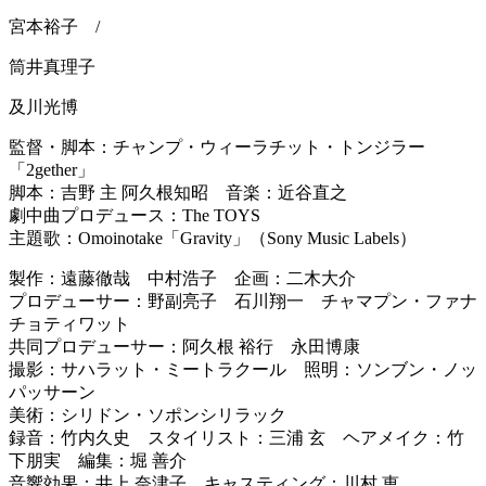
宮本裕子 /
筒井真理子
及川光博
監督・脚本：チャンプ・ウィーラチット・トンジラー
「2gether」
脚本：吉野 主 阿久根知昭 音楽：近谷直之
劇中曲プロデュース：The TOYS
主題歌：Omoinotake「Gravity」
（Sony Music Labels）
製作：遠藤徹哉 中村浩子 企画：二木大介
プロデューサー：野副亮子 石川翔一 チャマプン・ファナ
チョティワット
共同プロデューサー：阿久根 裕行 永田博康
撮影：サハラット・ミートラクール 照明：ソンブン・ノッ
パッサーン
美術：シリドン・ソポンシリラック
録音：竹内久史 スタイリスト：三浦 玄 ヘアメイク：竹
下朋実 編集：堀 善介
音響効果：井上 奈津子 キャスティング：川村 恵