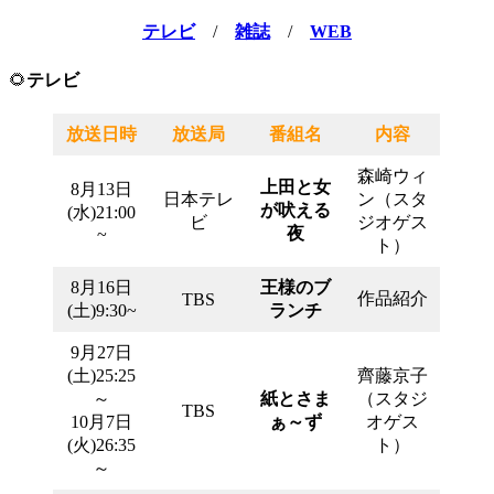
テレビ
/
雑誌
/
WEB
🌻
テレビ
放送日時
放送局
番組名
内容
森崎ウィ
上田と女
8月13日
日本テレ
ン（スタ
が吠える
(水)21:00
ビ
ジオゲス
夜
~
ト）
8月16日
王様のブ
作品紹介
TBS
(土)9:30~
ランチ
9月27日
(土)25:25
齊藤京子
～
紙とさま
（スタジ
TBS
10月7日
ぁ～ず
オゲス
(火)26:35
ト）
～