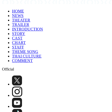
HOME
NEWS
THEATER
TRAILER
INTRODUCTION
STORY
CAST
CHART
STAFF
THEME SONG
THAI CULTURE
COMMENT
Official