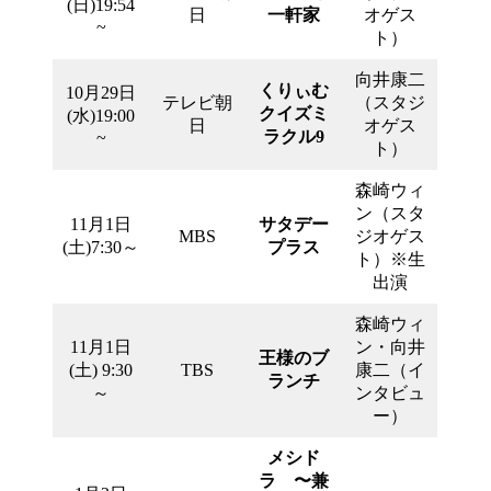
(日)19:54
日
一軒家
オゲス
~
ト）
向井康二
くりぃむ
10月29日
テレビ朝
（スタジ
クイズミ
(水)19:00
日
オゲス
ラクル9
~
ト）
森崎ウィ
ン（スタ
11月1日
サタデー
MBS
ジオゲス
(土)7:30～
プラス
ト）※生
出演
森崎ウィ
11月1日
ン・向井
王様のブ
(土) 9:30
TBS
康二（イ
ランチ
～
ンタビュ
ー）
メシド
ラ 〜兼