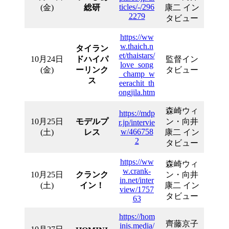
ticles/-/296
(金)
総研
康二 イン
2279
タビュー
https://ww
w.thaich.n
タイラン
et/thaistars/
10月24日
ドハイパ
監督イン
love_song
(金)
ーリンク
タビュー
_champ_w
ス
eerachit_th
ongjila.htm
森崎ウィ
https://mdp
10月25日
モデルプ
ン・向井
r.jp/intervie
w/466758
(土)
レス
康二 イン
2
タビュー
https://ww
森崎ウィ
w.crank-
10月25日
クランク
ン・向井
in.net/inter
(土)
イン！
康二 イン
view/1757
タビュー
63
https://hom
齊藤京子
inis.media/