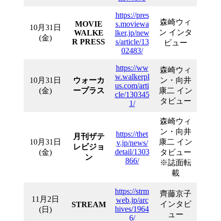
https://pres
森崎ウィ
MOVIE
s.moviewa
10月31日
ン インタ
WALKE
lker.jp/new
(金)
R PRESS
s/article/13
ビュー
02483/
https://ww
森崎ウィ
w.walkerpl
10月31日
ウォーカ
ン・向井
us.com/arti
(金)
ープラス
康二 イン
cle/130345
タビュー
1/
森崎ウィ
ン・向井
https://thet
月刊ザテ
10月31日
康二 イン
v.jp/news/
レビジョ
detail/1303
(金)
タビュー
ン
866/
※誌面転
載
https://strm
齊藤京子
11月2日
web.jp/arc
インタビ
STREAM
hives/1964
(日)
ュー
6/